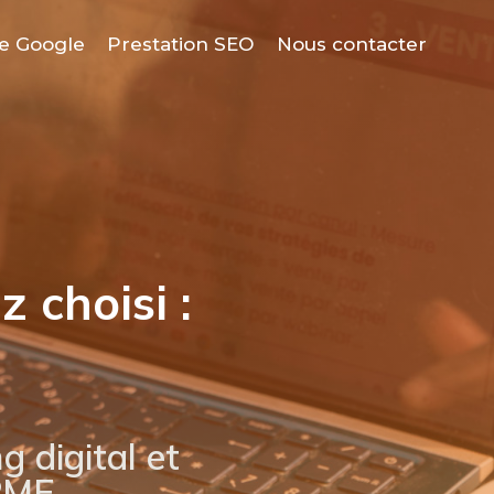
e Google
Prestation SEO
Nous contacter
z choisi :
 digital et
 PME