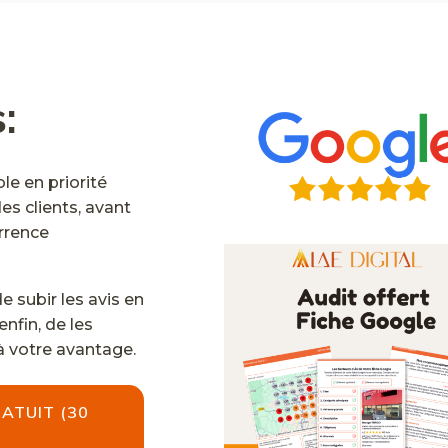
s:
ble en priorité
es clients, avant
rrence
e subir les avis en
 enfin, de les
à votre avantage.
ATUIT (30