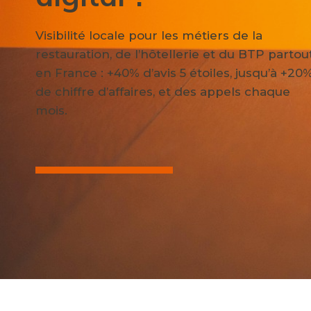
Visibilité locale pour les métiers de la
restauration, de l’hôtellerie et du BTP partou
en France : +40% d’avis 5 étoiles, jusqu’à +20
de chiffre d’affaires, et des appels chaque
mois.