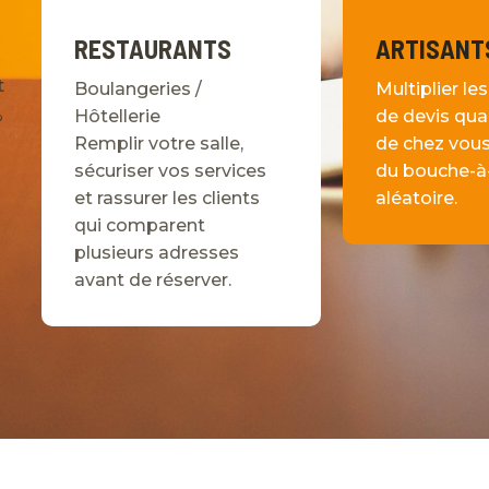
RESTAURANTS
ARTISANT
t
Boulangeries /
Multiplier l
%
Hôtellerie
de devis qual
Remplir votre salle,
de chez vous 
sécuriser vos services
du bouche-à-
et rassurer les clients
aléatoire.
qui comparent
plusieurs adresses
avant de réserver.